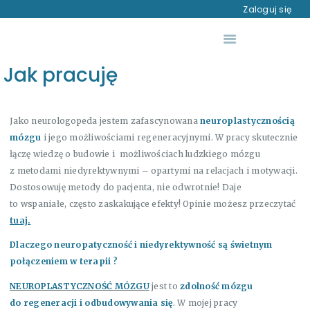
O MNIE
Zaloguj się
USŁUGI
AUTYZM – DIAGNOZA
Jak pracuję
RÓŻNICOWA
WIEDZA
Jako neurologopeda jestem zafascynowana
neuroplastycznością
DO POBRANIA
mózgu
i jego możliwościami regeneracyjnymi. W pracy skutecznie
SKLEP
łączę wiedzę o budowie i możliwościach ludzkiego mózgu
z metodami niedyrektywnymi – opartymi na relacjach i motywacji.
KONTAKT
Dostosowuję metody do pacjenta, nie odwrotnie! Daje
to wspaniałe, często zaskakujące efekty! Opinie możesz przeczytać
tuaj.
Dlaczego neuropatyczność i
niedyrektywność
są świetnym
połączeniem w terapii ?
NEUROPLASTYCZNOŚĆ MÓZGU
jest to
zdolność mózgu
do regeneracji i odbudowywania się
. W mojej pracy