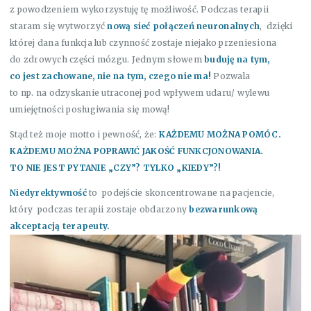
z powodzeniem wykorzystuję tę możliwość. Podczas terapii
staram się wytworzyć
nową sieć połączeń neuronalnych
, dzięki
której dana funkcja lub czynność zostaje niejako przeniesiona
do zdrowych części mózgu. Jednym słowem
buduję na tym,
co jest zachowane, nie na tym, czego nie ma!
Pozwala
to np. na odzyskanie utraconej pod wpływem udaru/ wylewu
umiejętności posługiwania się mową!
Stąd też moje motto i pewność, że:
KAŻDEMU MOŻNA POMÓC.
KAŻDEMU MOŻNA POPRAWIĆ JAKOŚĆ FUNKCJONOWANIA.
TO NIE JEST PYTANIE „CZY”? TYLKO „KIEDY”?!
Niedyrektywność
to podejście skoncentrowane na pacjencie,
który podczas terapii zostaje obdarzony
bezwarunkową
akceptacją terapeuty.