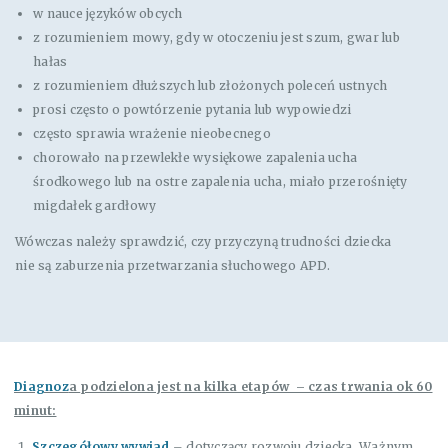
w nauce języków obcych
z rozumieniem mowy, gdy w otoczeniu jest szum, gwar lub
hałas
z rozumieniem dłuższych lub złożonych poleceń ustnych
prosi często o powtórzenie pytania lub wypowiedzi
często sprawia wrażenie nieobecnego
chorowało na przewlekłe wysiękowe zapalenia ucha
środkowego lub na ostre zapalenia ucha, miało przerośnięty
migdałek gardłowy
Wówczas należy sprawdzić, czy przyczyną trudności dziecka
nie są zaburzenia przetwarzania słuchowego APD.
Diagnoz
a
podzielona jest na kilka etapów – czas trwania ok 60
minut:
Szczegółowy wywiad
– dotyczący rozwoju dziecka. Ważnym