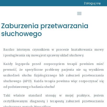
O MNIE
Zaloguj się
USŁUGI
AUTYZM – DIAGNOZA
Zaburzenia przetwarzania
RÓŻNICOWA
słuchowego
WIEDZA
DO POBRANIA
Bardzo istotnym czynnikiem w procesie kształtowania mowy
SKLEP
i posługiwania się mową jest sprawny układ słuchowy.
KONTAKT
Każdy logopeda przed rozpoczęciem terapii powinien mieć
pewność, że specyficzne problemy pacjenta nie są wynikiem
uszkodzeń słuchu fizjologicznego lub zaburzeń przetwarzania
słuchowego (APD). Każda terapia powinna więc rozpoczynać się
od podstawowego badania słuchu!
Taki właśnie standard stosuję w mojej praktyce, jestem
certyfikowanym diagnostą i terapeutą zaburzeń przetwarzania
słuchowego metodą NeuroFlow.