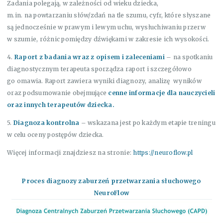
Zadania polegają, w zależności od wieku dziecka,
m.in. na powtarzaniu słów/zdań na tle szumu, cyfr, które słyszane
są jednocześnie w prawym i lewym uchu, wysłuchiwaniu przerw
w szumie, różnic pomiędzy dźwiękami w zakresie ich wysokości.
4.
Raport z badania wraz z opisem i zaleceniami
– na spotkaniu
diagnostycznym terapeuta sporządza raport i szczegółowo
go omawia. Raport zawiera wyniki diagnozy, analizę
wyników
oraz podsumowanie obejmujące
cenne informacje dla nauczycieli
oraz innych terapeutów dziecka.
5.
Diagnoza kontrolna
– wskazana jest po każdym etapie treningu
w celu oceny postępów dziecka.
Więcej informacji znajdziesz na stronie:
https://neuroflow.pl
Proces diagnozy zaburzeń przetwarzania słuchowego
NeuroFlow