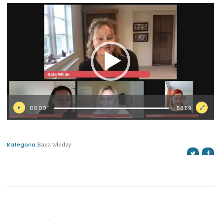
Odtwarzacz
video
00:00
58:59
Kategoria:
Baza wiedzy