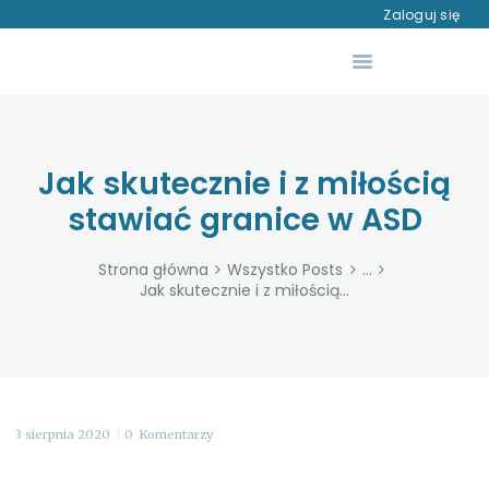
O MNIE
Zaloguj się
USŁUGI
AUTYZM – DIAGNOZA
RÓŻNICOWA
WIEDZA
Jak skutecznie i z miłością
DO POBRANIA
stawiać granice w ASD
SKLEP
Strona główna
Wszystko Posts
...
KONTAKT
Jak skutecznie i z miłością...
3 sierpnia 2020
0
Komentarzy